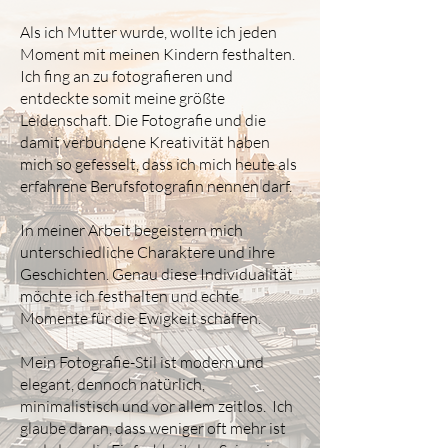
Als ich Mutter wurde, wollte ich jeden
Moment mit meinen Kindern festhalten.
Ich fing an zu fotografieren und
entdeckte somit meine größte
Leidenschaft. Die Fotografie und die
damit verbundene Kreativität haben
mich so gefesselt, dass ich mich heute als
erfahrene Berufsfotografin nennen darf.
In meiner Arbeit begeistern mich
unterschiedliche Charaktere und ihre
Geschichten. Genau diese Individualität
möchte ich festhalten und echte
Momente für die Ewigkeit schaffen.
Mein Fotografie-Stil ist modern und
elegant, dennoch natürlich,
minimalistisch und vor allem zeitlos. Ich
glaube daran, dass weniger oft mehr ist